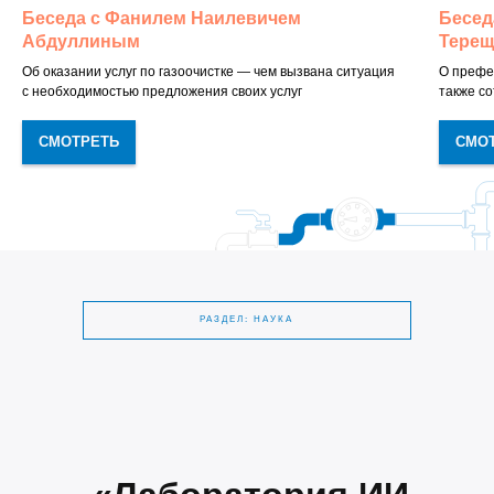
Беседа с Фанилем Наилевичем
Бесед
Абдуллиным
Терещ
Об оказании услуг по газоочистке — чем вызвана ситуация
О префе
с необходимостью предложения своих услуг
также с
СМОТРЕТЬ
СМО
РАЗДЕЛ: НАУКА