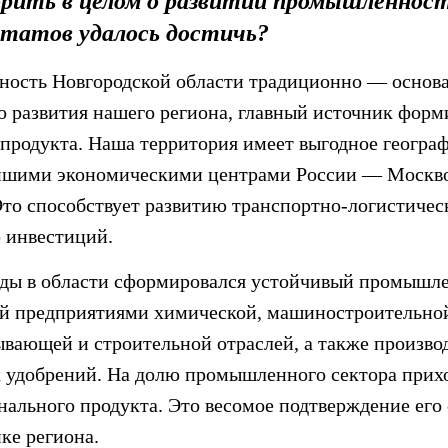
рить в целом о развитии промышленности
ьтатов удалось достичь?
сть Новгородской области традиционно — основа
о развития нашего региона, главный источник форм
 продукта. Наша территория имеет выгодное геогра
шими экономическими центрами России — Москво
Это способствует развитию транспортно-логистичес
 инвестиций.
оды в области сформировался устойчивый промышл
й предприятиями химической, машиностроительно
ывающей и строительной отраслей, а также произво
 удобрений. На долю промышленного сектора прихо
онального продукта. Это весомое подтверждение ег
ке региона.