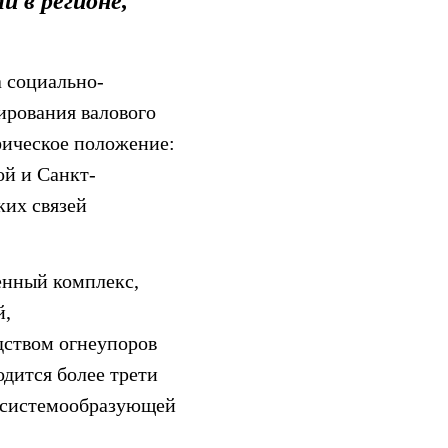
 в регионе,
 социально-
ирования валового
фическое положение:
й и Санкт-
ких связей
енный комплекс,
й,
дством огнеупоров
дится более трети
о системообразующей