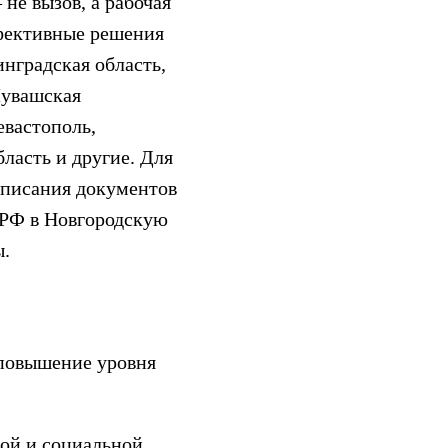
не вызов, а рабочая
фективные решения
инградская область,
Чувашская
евастополь,
ласть и другие. Для
дписания документов
 РФ в Новгородскую
ы.
 повышение уровня
ой и социальной