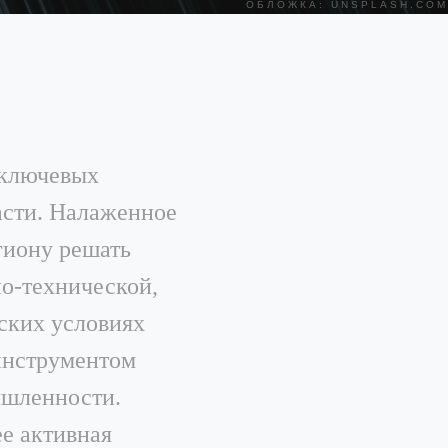
ОБЛОЖКА: UNSPLASH.COM
 ключевых
асти. Налаженное
гиону решать
но-технической,
ских условиях
инструментом
ышленности.
ее активная