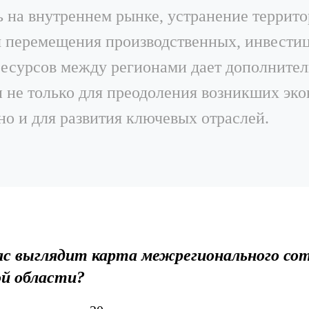
ь на внутреннем рынке, устранение террит
я перемещения производственных, инвест
ресурсов между регионами дает дополните
 не только для преодоления возникших эк
но и для развития ключевых отраслей.
ас выглядит карта межрегионального со
ой области?