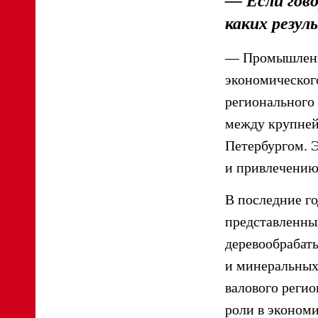
— Если гово
каких резул
— Промышленно
экономическог
регионального
между крупней
Петербургом. 
и привлечению
В последние г
представленны
деревообрабат
и минеральных
валового реги
роли в экономи