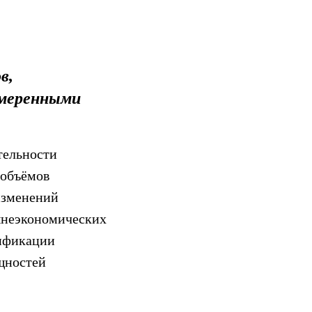
в,
умеренными
тельности
 объёмов
изменений
шнеэкономических
сификации
щностей