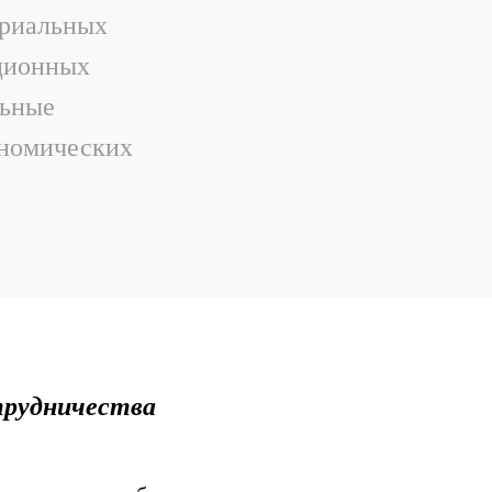
ориальных
иционных
льные
ономических
трудничества