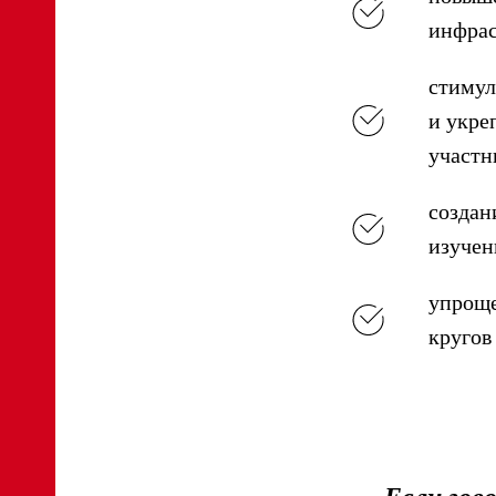
инфрас
стимул
и укре
участн
создан
изучен
упроще
кругов