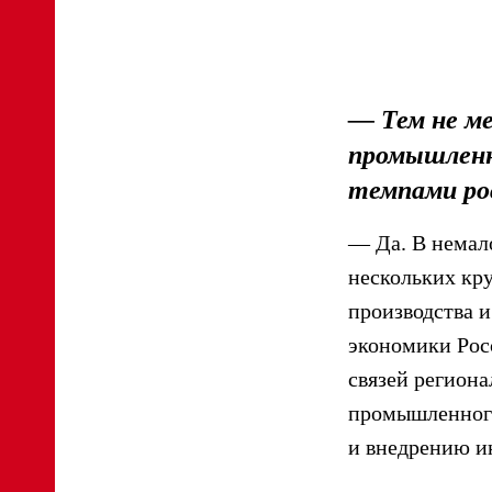
— Тем не м
промышленн
темпами ро
— Да. В немало
нескольких кр
производства 
экономики Рос
связей регион
промышленного
и внедрению и