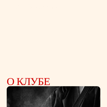
Клуб ЭнШинДо
[Enshindo]
включает в себя
физическую подготовку, развитие
интеллектуальных способностей
и самоконтроля, а также тренировку
стратегии и тактики, включающую
техники ведения боя от самых простых
до более сложных и требующих
специальных навыков.