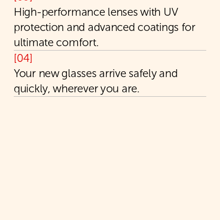
Йайдо
Кендо