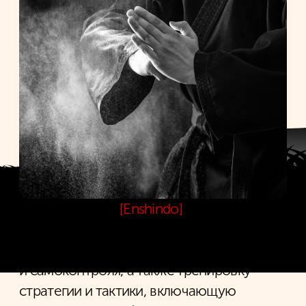
[ Школа ЭнШинДо — это
возможность познакомиться
с боевыми традициями Японии
в сердце Санкт-Петербурга ]