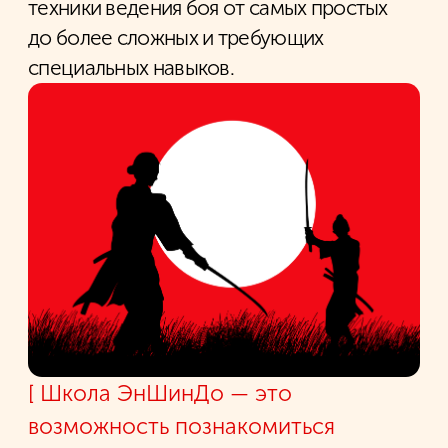
ПРОГРАММА КЛУБА
Сегодня клуб
ЭнШинДо
представляет
развернутый курс программ и тренировок
в области японских боевых искусств,
включающий индивидуальные
тренировки и групповые занятия. В клубе
взрослые смогут получить отличную базу
для физического развития и самозащиты.
[01]
Every pair is 100% genuine, sourced
directly from official suppliers.
[02]
Our team helps you find frames that fit
your face shape, lifestyle, and
personality.
[03]