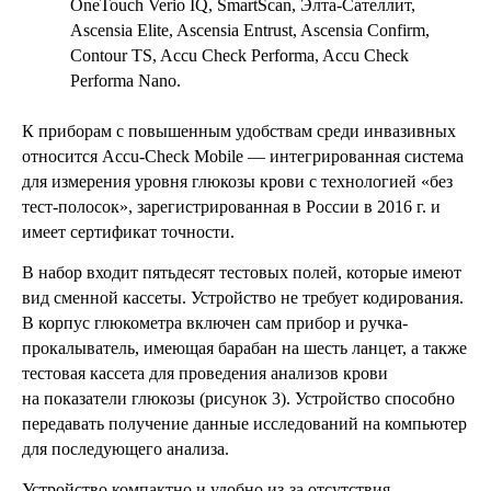
OneTouch Verio IQ, SmartScan, Элта-Сателлит,
Ascensia Elite, Ascensia Entrust, Ascensia Confirm,
Contour TS, Accu Check Performa, Accu Check
Performa Nano.
К приборам с повышенным удобствам среди инвазивных
относится Accu-Check Mobile — интегрированная система
для измерения уровня глюкозы крови с технологией «без
тест-полосок», зарегистрированная в России в 2016 г. и
имеет сертификат точности.
В набор входит пятьдесят тестовых полей, которые имеют
вид сменной кассеты. Устройство не требует кодирования.
В корпус глюкометра включен сам прибор и ручка-
прокалыватель, имеющая барабан на шесть ланцет, а также
тестовая кассета для проведения анализов крови
на показатели глюкозы (рисунок 3). Устройство способно
передавать получение данные исследований на компьютер
для последующего анализа.
Устройство компактно и удобно из-за отсутствия