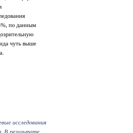
и
ледования
,5%, по данным
дозрительную
анда чуть выше
а.
евые исследования
т. В результате