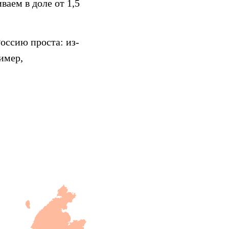
аем в доле от 1,5
оссию проста: из-
имер,