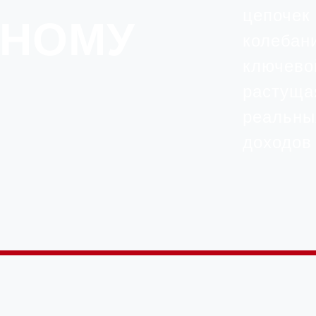
цепочек 
ЬНОМУ
колебани
ключево
растуща
реальны
доходов