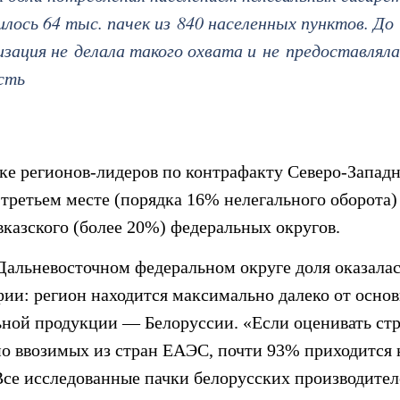
илось 64 тыс. пачек из 840 населенных пунктов. До
изация не делала такого охвата и не предоставлял
сть
ке регионов-лидеров по контрафакту Северо-Запа
а третьем месте (порядка 16% нелегального оборота
вказского (более 20%) федеральных округов.
 Дальневосточном федеральном округе доля оказала
афии: регион находится максимально далеко от осно
ьной продукции — Белоруссии. «Если оценивать ст
но ввозимых из стран ЕАЭС, почти 93% приходится 
Все исследованные пачки белорусских производите