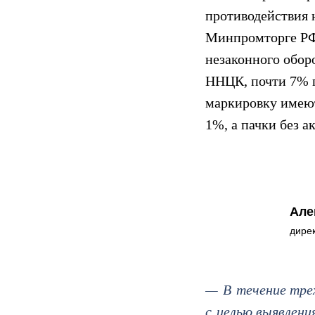
противодействия
Минпромторге РФ
незаконного обор
ННЦК, почти 7% п
маркировку имеют
1%, а пачки без 
Але
дире
— В течение трех
с целью выявлени