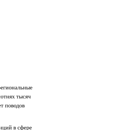
 региональные
сотнях тысяч
ет поводов
нций в сфере