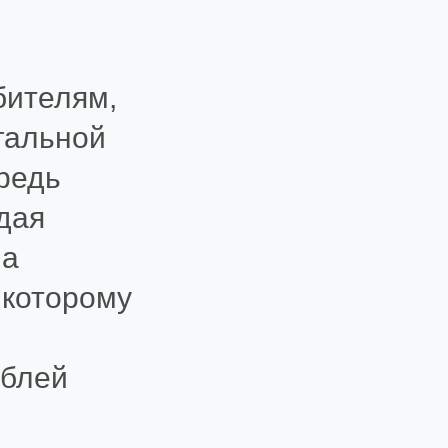
бителям,
гальной
редь
дая
ла
 которому
ублей