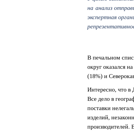
на анализ отправ
экспертная орган
репрезентативно
В печальном спис
округ оказался н
(18%) и Северока
Интересно, что в
Все дело в геогр
поставки нелегал
изделий, незакон
производителей. 