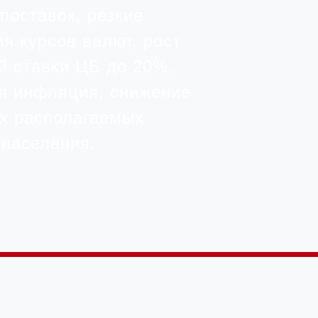
поставок, резкие
я курсов валют, рост
й ставки ЦБ до 20%,
я инфляция, снижение
х располагаемых
 населения.