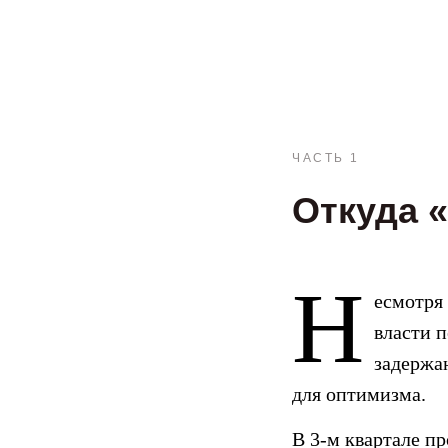
ЧАСТЬ 1
Откуда 
Н
есмотря
власти п
задержа
для оптимизма.
В 3-м квартале п