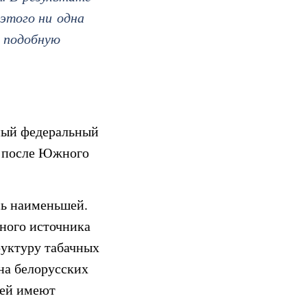
 этого ни одна
а подобную
дный федеральный
) после Южного
сь наименьшей.
вного источника
руктуру табачных
на белорусских
лей имеют