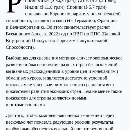
Р
после Китая ($ 30,3 трлн), США ($ 25,5 трлн),
Индии ($ 11,8 трлн), Японии ($ 5,7 трлн)
и первое по Европе по паритету покупательной
способности, оставив позади себя Германию, Францию
и Великобританию. Об этом свидетельствует расчет
Всемирного банка за 2022 год по ВВП по ППС (Валовой
Внутренний Продукт по Паритету Покупательной
Способности).
Выбранная для сравнения метрика сличает экономическое
развитие и благосостояние разных стран без искажений,
вызванных расхождениями в уровне цен и колебаниями
обменных курсов, и является достаточно условной,
поскольку не учитывает комплексного сравнения всех
показателей развития экономик стран. Тем не менее такие
показатели для страны являются новыми
и оптимистичными.
Для того, чтобы комплексная оценка экономики через
несколько лет показала радующие россиян результаты,
необходимо обеспечить реальный рост отечественной