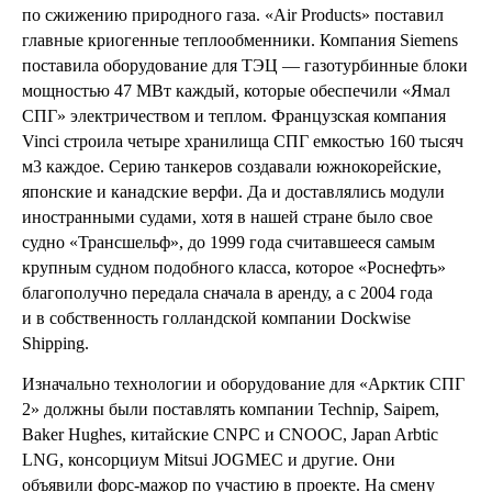
по сжижению природного газа. «Air Products» поставил
главные криогенные теплообменники. Компания Siemens
поставила оборудование для ТЭЦ — газотурбинные блоки
мощностью 47 МВт каждый, которые обеспечили «Ямал
СПГ» электричеством и теплом. Французская компания
Vinci строила четыре хранилища СПГ емкостью 160 тысяч
м3 каждое. Серию танкеров создавали южнокорейские,
японские и канадские верфи. Да и доставлялись модули
иностранными судами, хотя в нашей стране было свое
судно «Трансшельф», до 1999 года считавшееся самым
крупным судном подобного класса, которое «Роснефть»
благополучно передала сначала в аренду, а с 2004 года
и в собственность голландской компании Dockwise
Shipping.
Изначально технологии и оборудование для «Арктик СПГ
2» должны были поставлять компании Technip, Saipem,
Baker Hughes, китайские CNPC и CNOOC, Japan Arbtic
LNG, консорциум Mitsui JOGMEC и другие. Они
объявили форс-мажор по участию в проекте. На смену