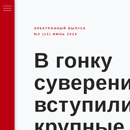
ЭЛЕКТРОННЫЙ ВЫПУСК
№2 (12) ИЮНЬ 2024
В гонку
суверен
яние
вступили
крупные