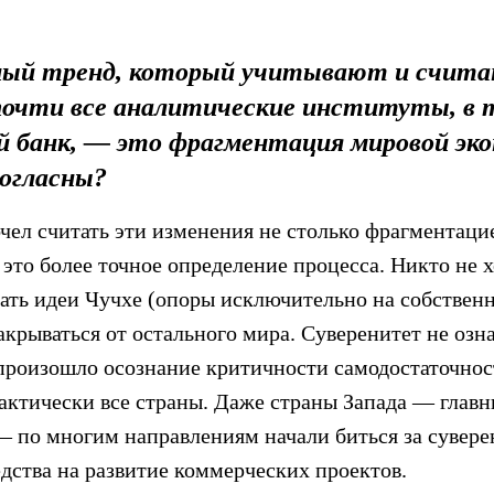
ный тренд, который учитывают и счит
 почти все аналитические институты, в
й банк, — это фрагментация мировой эко
согласны?
ел считать эти изменения не столько фрагментацие
 это более точное определение процесса. Никто не х
ать идеи Чучхе (опоры исключительно на собстве
акрываться от остального мира. Суверенитет не озн
произошло осознание критичности самодостаточност
актически все страны. Даже страны Запада — глав
— по многим направлениям начали биться за сувере
дства на развитие коммерческих проектов.