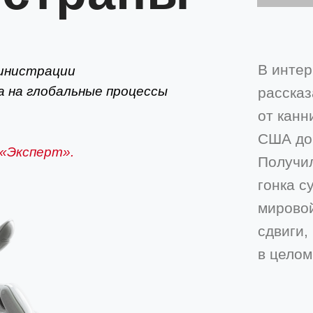
В инте
министрации
 на глобальные процессы
рассказ
от канн
США до
«Эксперт».
Получил
гонка с
мирово
сдвиги,
в целом