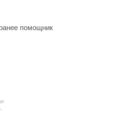
(ранее помощник
от
.