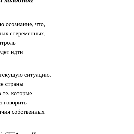
й холодной
о осознание, что,
мых современных,
нтроль
удет идти
т текущую ситуацию.
ие страны
 те, которые
з говорить
ичия собственных