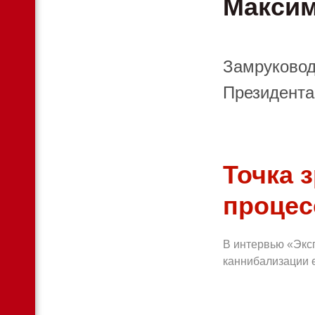
Макси
Замруковод
Президента
Точка 
проце
В интервью «Экс
каннибализации 