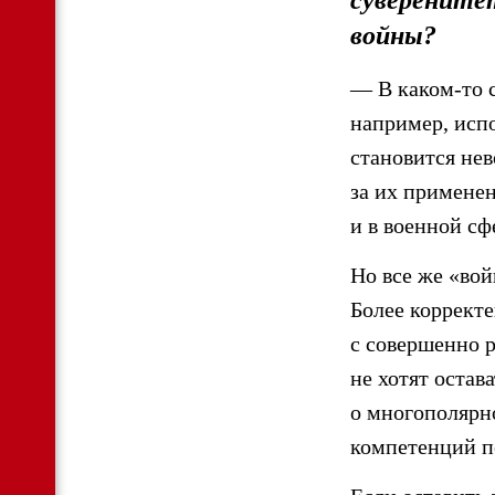
суверенитет
войны?
— В каком-то с
например, исп
становится нев
за их применен
и в военной сф
Но все же «во
Более корректе
с совершенно 
не хотят остав
о многополярн
компетенций п