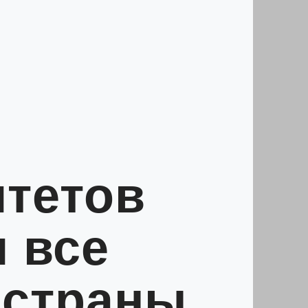
итетов
 все
 страны