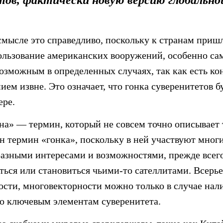
ов, фактически новую версию глобально
мысле это справедливо, поскольку к странам пришл
ользование американских вооружений, особенно са
озможным в определенных случаях, так как есть ко
ием извне. Это означает, что гонка суверенитетов б
ере.
йна» — термин, который не совсем точно описывае
н термин «гонка», поскольку в ней участвуют мног
разными интересами и возможностями, прежде всего
аться или становиться чьими-то сателлитами. Всерье
ости, многовекторности можно только в случае нал
о ключевым элементам суверенитета.