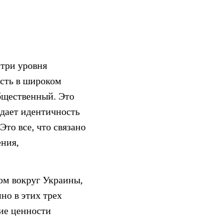
 три уровня
ость в широком
бщественный. Это
о дает идентичность
то все, что связано
ения,
ом вокруг Украины,
но в этих трех
кие ценности