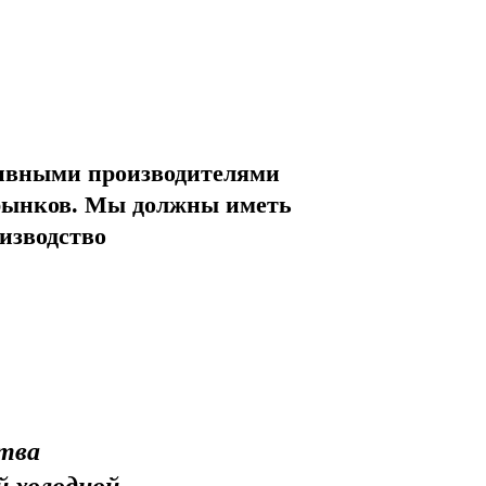
тивными производителями
х рынков. Мы должны иметь
изводство
итва