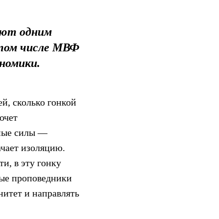
ают одним
 том числе МВФ
номики.
й, сколько гонкой
очет
нные силы —
ачает изоляцию.
и, в эту гонку
ные проповедники
нитет и направлять