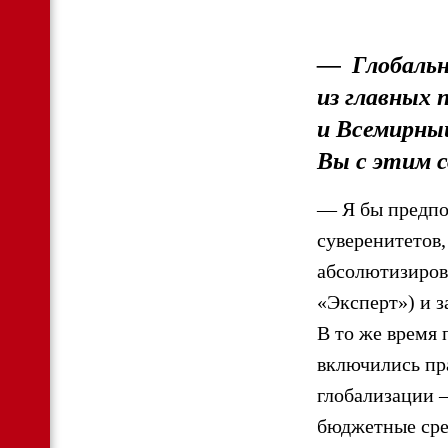
—
Глобаль
из главных
и Всемирны
Вы с этим 
— Я бы предпоч
суверенитетов,
абсолютизиров
«Эксперт») и з
В то же время 
включились пр
глобализации 
бюджетные сре