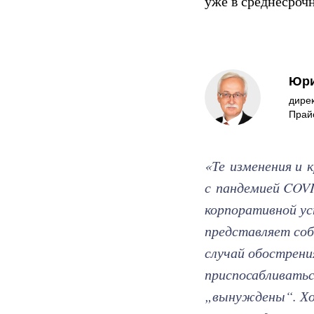
уже в среднесрочн
Юри
дире
Прай
«Те изменения и 
с пандемией COVI
корпоративной ус
представляет соб
случай обострени
приспосабливатьс
„вынуждены“. Хот