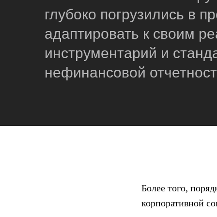
глубоко погрузились в п
адаптировать к своим 
инструментарий и станда
нефинансовой отчетност
Более того, поря
корпоративной со