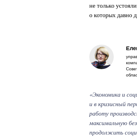
не только устояли
о которых давно д
Еле
упра
комп
Сове
обла
«Экономика и соц
и в кризисный пе
работу производс
максимальную без
продолжить социа