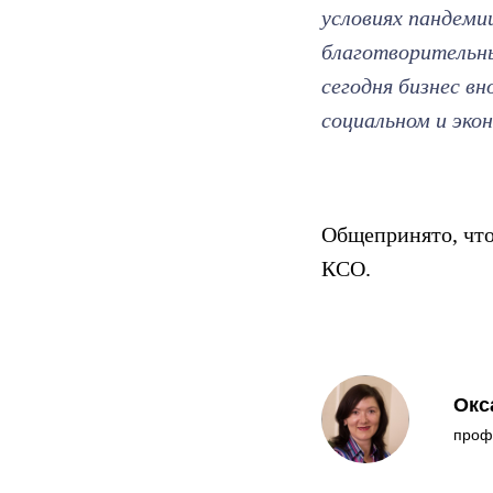
условиях пандеми
благотворительны
сегодня бизнес в
социальном и эко
Общепринято, что
КСО.
Окс
проф