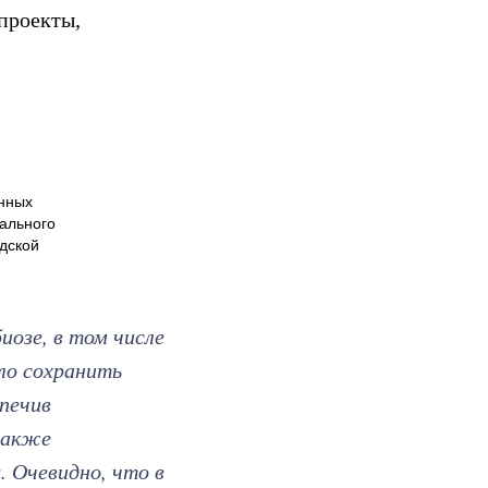
 проекты,
нных
ального
дской
иозе, в том числе
ло сохранить
печив
также
 Очевидно, что в