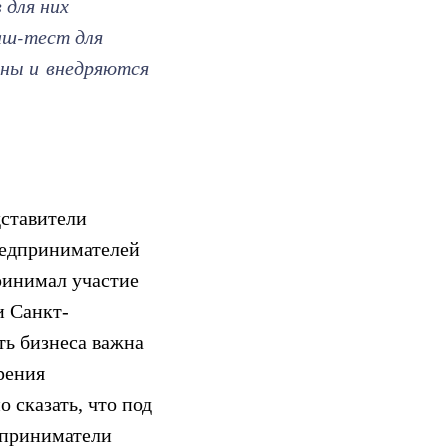
 для них
аш-тест для
ены и внедряются
дставители
редпринимателей
ринимал участие
и Санкт-
ть бизнеса важна
рения
 сказать, что под
дприниматели