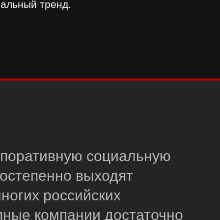
иальный тренд.
рпоративную социальную
постепенно выходят
ногих российских
упные компании достаточно