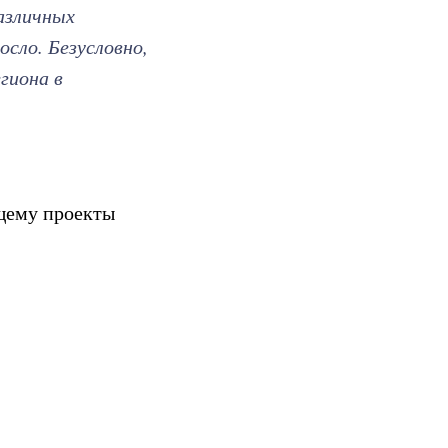
азличных
сло. Безусловно,
гиона в
ющему проекты