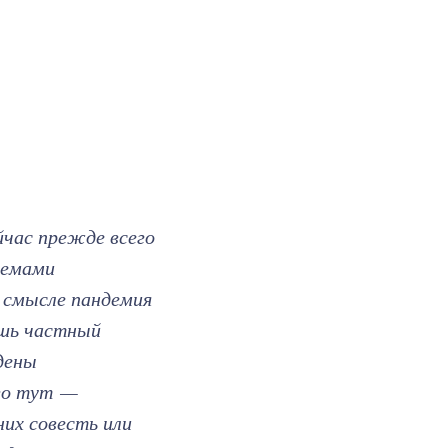
йчас прежде всего
лемами
 смысле пандемия
ишь частный
дены
ово тут —
их совесть или